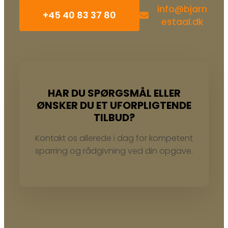
info@bjarn
+45 ​40 83 37 80
estaal.dk
HAR DU SPØRGSMÅL ELLER
ØNSKER DU ET UFORPLIGTENDE
TILBUD?
Kontakt os allerede i dag for kompetent
sparring og rådgivning ved din opgave.