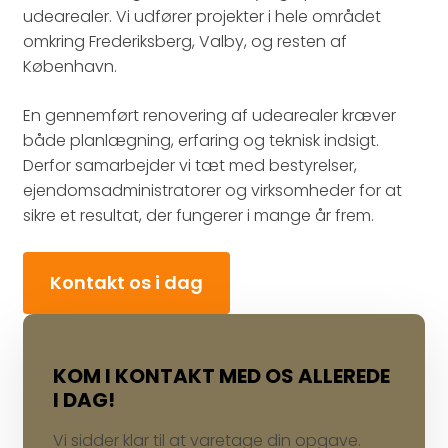
udearealer. Vi udfører projekter i hele området
omkring Frederiksberg, Valby, og resten af
København.
En gennemført renovering af udearealer kræver
både planlægning, erfaring og teknisk indsigt.
Derfor samarbejder vi tæt med bestyrelser,
ejendomsadministratorer og virksomheder for at
sikre et resultat, der fungerer i mange år frem.
Kontakt os i dag
KOM I KONTAKT MED OS ALLEREDE
I DAG!
Vi sidder klar til at varetage din opgave.