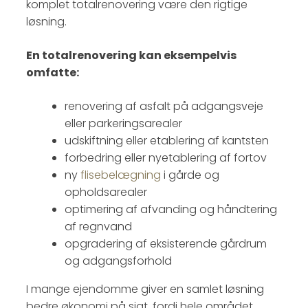
komplet totalrenovering være den rigtige
løsning.
En totalrenovering kan eksempelvis
omfatte:
renovering af asfalt på adgangsveje
eller parkeringsarealer
udskiftning eller etablering af kantsten
forbedring eller nyetablering af fortov
ny
flisebelægning
i gårde og
opholdsarealer
optimering af afvanding og håndtering
af regnvand
opgradering af eksisterende gårdrum
og adgangsforhold
I mange ejendomme giver en samlet løsning
bedre økonomi på sigt, fordi hele området