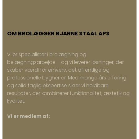
OM BROLÆGGER BJARNE STAAL APS
Vi er specialister i brolægning og
belægningsarbejde – og vi leverer løsninger, der
skaber værdi for erhverv, det offentlige og
professionelle bygherrer. Med mange års erfaring
og solid faglig ekspertise sikrer vi holdbare
resultater, der kombinerer funktionalitet, æstetik og
kvalitet.
Vi er medlem af: