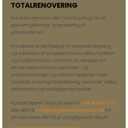
TOTALRENOVERING
Har jeres ejendom eller forening brug for en
gennemgribende opgradering af
udearealerne?
Hos Bjarne Staal hjælper vi med planlægning
og udførelse af projekter, hvor kvalitet, funktion
og holdbarhed er i centrum. Vi arbejder for
erhvervsejendomme samt ejer- og
andelsforeninger og udfører opgaver i hele
området omkring Frederiksberg, herunder Valby,
København og nærliggende bydele.
Kontakt Bjarne Staal på telefon
+45 40 83 37 80
eller skriv til
info@byggerietsankenaevn.dk
for
at høre mere eller få et uforpligtende tilbud.