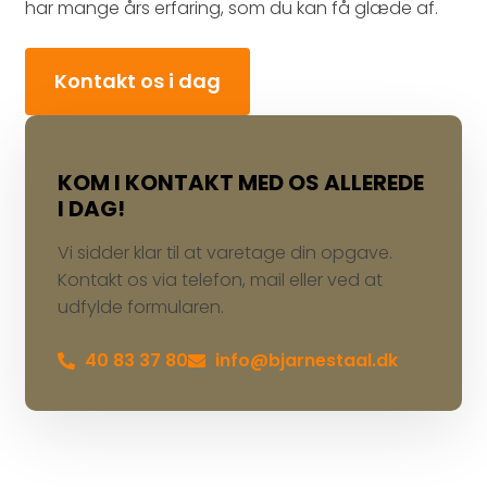
har mange års erfaring, som du kan få glæde af.
Kontakt os i dag
KOM I KONTAKT MED OS ALLEREDE
I DAG!
Vi sidder klar til at varetage din opgave.
Kontakt os via telefon, mail eller ved at
udfylde formularen.
40 83 37 80
info@bjarnestaal.dk