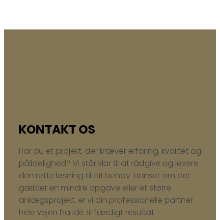
SIKKERHED, PRÆCISION OG LANG LEVETID
KONTAKT OS
Har du et projekt, der kræver erfaring, kvalitet og
pålidelighed? Vi står klar til at rådgive og levere
den rette løsning til dit behov. Uanset om det
gælder en mindre opgave eller et større
anlægsprojekt, er vi din professionelle partner
hele vejen fra idé til færdigt resultat.