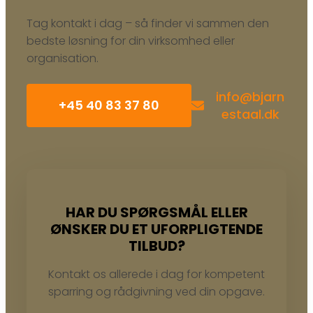
Tag kontakt i dag – så finder vi sammen den
bedste løsning for din virksomhed eller
organisation.
info@bjarn
+45 ​​40 83 37 80
estaal.dk
HAR DU SPØRGSMÅL ELLER
ØNSKER DU ET UFORPLIGTENDE
TILBUD?
Kontakt os allerede i dag for kompetent
sparring og rådgivning ved din opgave.